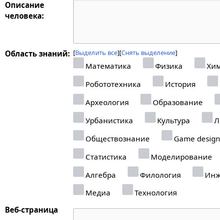
Описание
человека:
Выделить все
Снять выделение
Область знаний:
Математика
Физика
Хи
Робототехника
История
Археология
Образование
Урбанистика
Культура
Л
Обществознание
Game design
Статистика
Моделирование
Алгебра
Филология
Инж
Медиа
Технология
Веб-страница