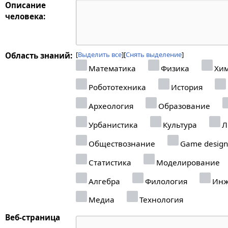
Описание
человека:
Выделить все
Снять выделение
Область знаний:
Математика
Физика
Хи
Робототехника
История
Археология
Образование
Урбанистика
Культура
Л
Обществознание
Game design
Статистика
Моделирование
Алгебра
Филология
Инж
Медиа
Технология
Веб-страница