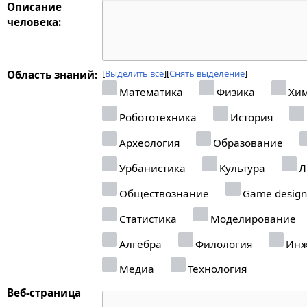
Описание
человека:
Выделить все
Снять выделение
Область знаний:
Математика
Физика
Хи
Робототехника
История
Археология
Образование
Урбанистика
Культура
Л
Обществознание
Game design
Статистика
Моделирование
Алгебра
Филология
Инж
Медиа
Технология
Веб-страница