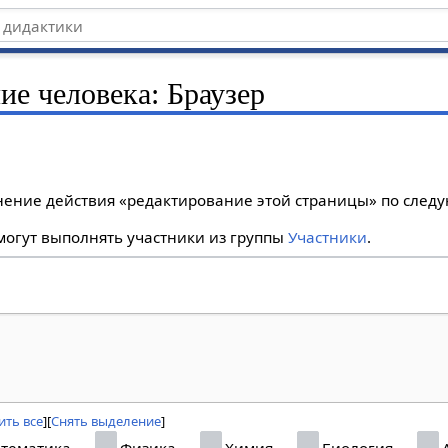
ие человека: Браузер
лнение действия «редактирование этой страницы» по сле
огут выполнять участники из группы
Участники
.
ить все
Снять выделение
тематика
Физика
Химия
Биология
А