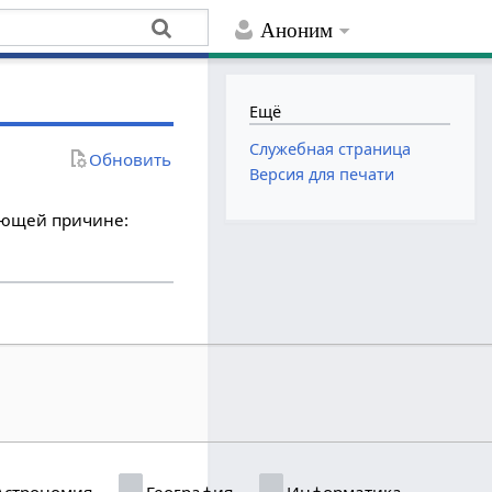
Аноним
Ещё
Служебная страница
Обновить
Версия для печати
дующей причине:
строномия
География
Информатика