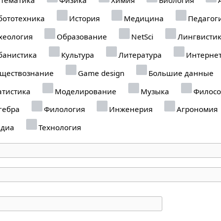
бототехника
История
Медицина
Педагог
хеология
Образование
NetSci
Лингвисти
банистика
Культура
Литература
Интерне
ществознание
Game design
Большие данные
атистика
Моделирование
Музыка
Филосо
гебра
Филология
Инженерия
Агрономия
диа
Технология