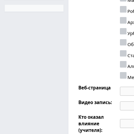
Ро
Ар
Ур
Об
Ст
Ал
Ме
Веб-страница
Видео запись:
Кто оказал
влияние
(учителя):