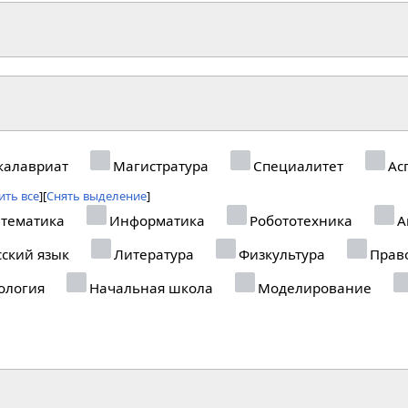
калавриат
Магистратура
Специалитет
Ас
ить все
Снять выделение
тематика
Информатика
Робототехника
А
ский язык
Литература
Физкультура
Прав
ология
Начальная школа
Моделирование