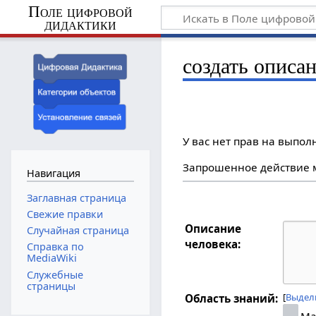
Поле цифровой
дидактики
создать описан
У вас нет прав на выпо
Запрошенное действие м
Навигация
Заглавная страница
Свежие правки
Описание
Случайная страница
человека:
Справка по
MediaWiki
Служебные
страницы
Выдел
Область знаний:
Ма