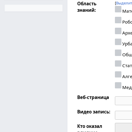
Выделит
Область
знаний:
Мат
Робо
Арх
Урб
Общ
Стат
Алг
Мед
Веб-страница
Видео запись:
Кто оказал