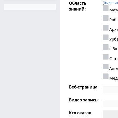
Выделит
Область
знаний:
Мат
Робо
Арх
Урб
Общ
Стат
Алг
Мед
Веб-страница
Видео запись:
Кто оказал