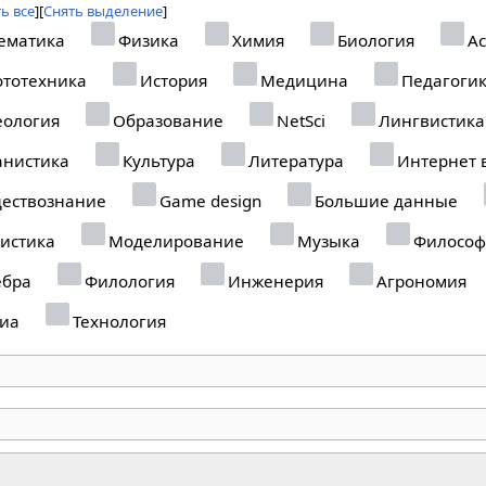
ь все
Снять выделение
ематика
Физика
Химия
Биология
Ас
тотехника
История
Медицина
Педагоги
еология
Образование
NetSci
Лингвистика
анистика
Культура
Литература
Интернет 
ествознание
Game design
Большие данные
истика
Моделирование
Музыка
Философ
ебра
Филология
Инженерия
Агрономия
иа
Технология