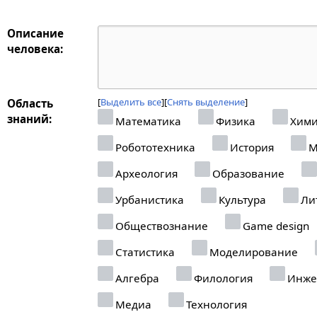
Описание
человека:
Выделить все
Снять выделение
Область
знаний:
Математика
Физика
Хими
Робототехника
История
М
Археология
Образование
Урбанистика
Культура
Ли
Обществознание
Game design
Статистика
Моделирование
Алгебра
Филология
Инже
Медиа
Технология