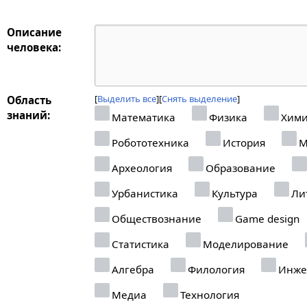
Описание
человека:
Выделить все
Снять выделение
Область
знаний:
Математика
Физика
Хими
Робототехника
История
М
Археология
Образование
Урбанистика
Культура
Ли
Обществознание
Game design
Статистика
Моделирование
Алгебра
Филология
Инже
Медиа
Технология