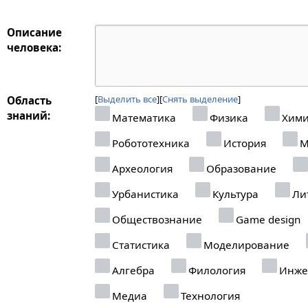
Описание
человека:
Выделить все
Снять выделение
Область
знаний:
Математика
Физика
Хими
Робототехника
История
М
Археология
Образование
Урбанистика
Культура
Ли
Обществознание
Game design
Статистика
Моделирование
Алгебра
Филология
Инже
Медиа
Технология