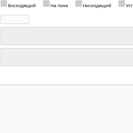
Восходящий
На пике
Нисходящий
Ус