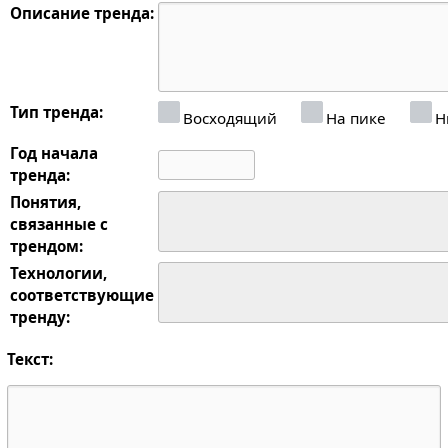
Описание тренда:
Тип тренда:
Восходящий
На пике
Н
Год начала
тренда:
Понятия,
связанные с
трендом:
Технологии,
соответствующие
тренду:
Текст: