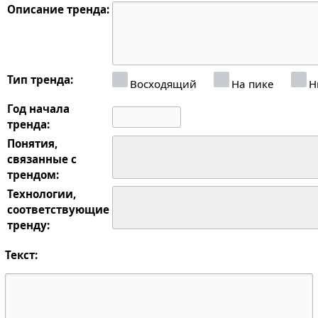
Описание тренда:
Тип тренда:
Восходящий
На пике
Н
Год начала
тренда:
Понятия,
связанные с
трендом:
Технологии,
соответствующие
тренду:
Текст: