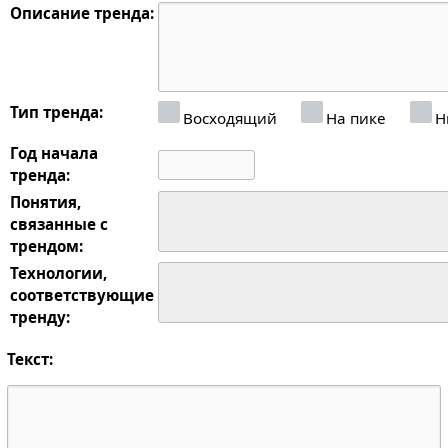
Описание тренда:
Тип тренда:
Восходящий
На пике
Н
Год начала
тренда:
Понятия,
связанные с
трендом:
Технологии,
соответствующие
тренду:
Текст: