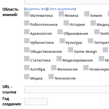
Выделить все
Снять выделение
Область
знаний:
Математика
Физика
Химия
Робототехника
История
Медиц
Археология
Образование
NetS
Урбанистика
Культура
Литерат
Обществознание
Game design
Статистика
Моделирование
Му
Алгебра
Филология
Инженери
Медиа
Технология
URL -
ссылка
Год
создания: