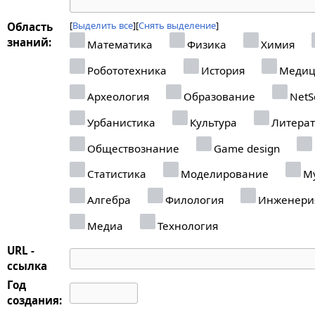
Выделить все
Снять выделение
Область
знаний:
Математика
Физика
Химия
Робототехника
История
Медиц
Археология
Образование
NetS
Урбанистика
Культура
Литерат
Обществознание
Game design
Статистика
Моделирование
Му
Алгебра
Филология
Инженери
Медиа
Технология
URL -
ссылка
Год
создания: