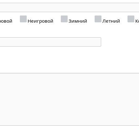
ровой
Неигровой
Зимний
Летний
К