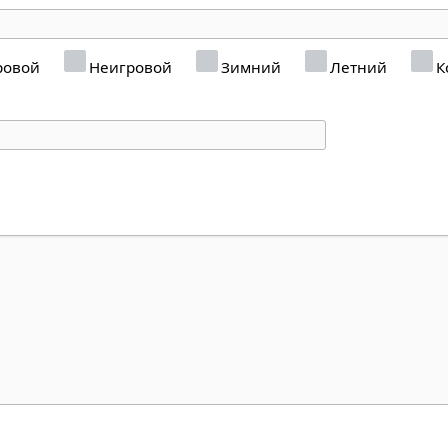
ровой
Неигровой
Зимний
Летний
К