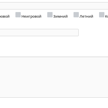
ровой
Неигровой
Зимний
Летний
К