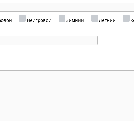
ровой
Неигровой
Зимний
Летний
К