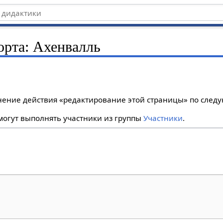
порта: Ахенвалль
лнение действия «редактирование этой страницы» по сле
огут выполнять участники из группы
Участники
.