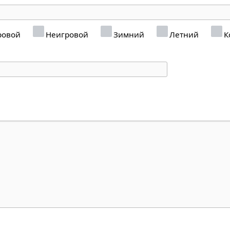
ровой
Неигровой
Зимний
Летний
К