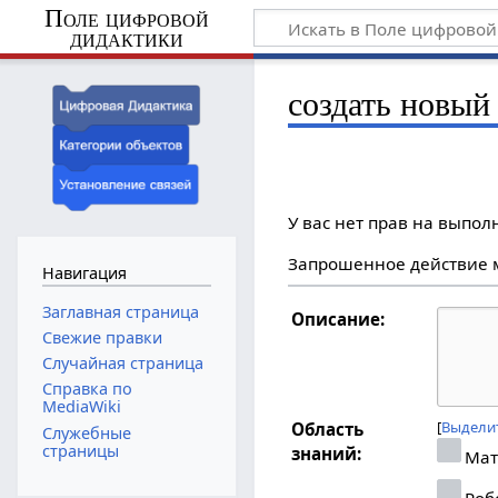
Поле цифровой
дидактики
создать новый 
У вас нет прав на выпо
Запрошенное действие м
Навигация
Заглавная страница
Описание:
Свежие правки
Случайная страница
Справка по
MediaWiki
Выделит
Область
Служебные
страницы
знаний:
Мат
Роб