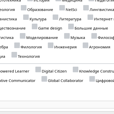
еология
Образование
NetSci
Лингвистик
анистика
Культура
Литература
Интернет
ествознание
Game design
Большие данные
тистика
Моделирование
Музыка
Филосо
ебра
Филология
Инженерия
Агрономия
иа
Технология
owered Learner
Digital Citizen
Knowledge Constru
tive Communicator
Global Collaborator
Цифровой