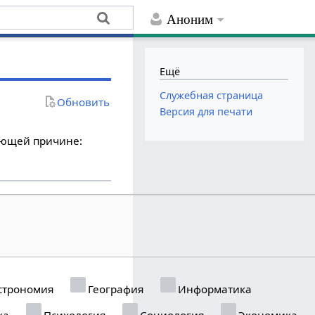
Аноним
Ещё
Служебная страница
Обновить
Версия для печати
дующей причине:
строномия
География
Информатика
ка
Психология
Социология
Экономика