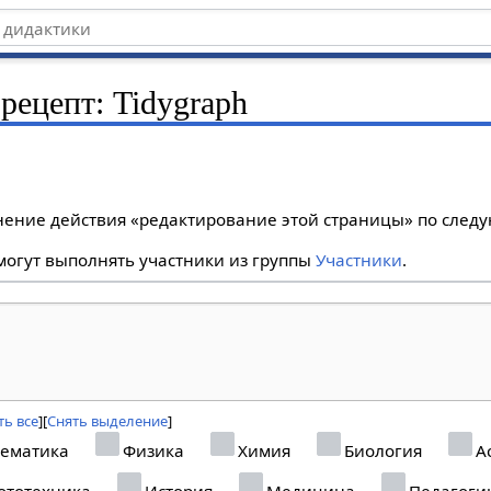
рецепт: Tidygraph
лнение действия «редактирование этой страницы» по сле
огут выполнять участники из группы
Участники
.
ь все
Снять выделение
ематика
Физика
Химия
Биология
А
ототехника
История
Медицина
Педагоги