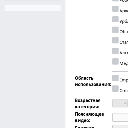
Арх
Урб
Общ
Ста
Алг
Мед
Область
Emp
использования:
Crea
Возрастная
категория:
Поясняющее
видео:
Близкие