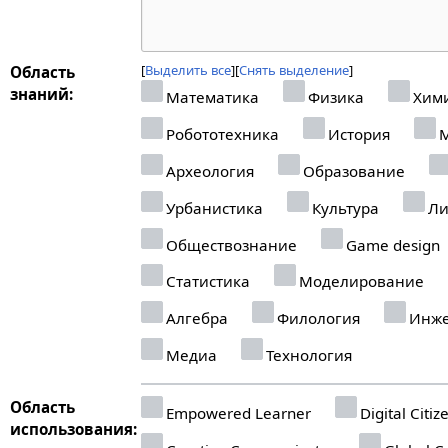
Выделить все
Снять выделение
Область
знаний:
Математика
Физика
Хим
Робототехника
История
М
Археология
Образование
Урбанистика
Культура
Ли
Обществознание
Game design
Статистика
Моделирование
Алгебра
Филология
Инже
Медиа
Технология
Область
Empowered Learner
Digital Citiz
использования: