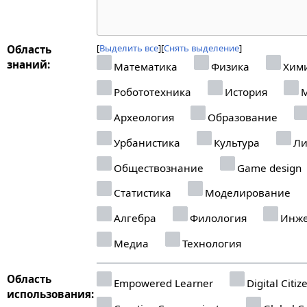
Выделить все
Снять выделение
Область
знаний:
Математика
Физика
Хим
Робототехника
История
М
Археология
Образование
Урбанистика
Культура
Ли
Обществознание
Game design
Статистика
Моделирование
Алгебра
Филология
Инже
Медиа
Технология
Область
Empowered Learner
Digital Citiz
использования: