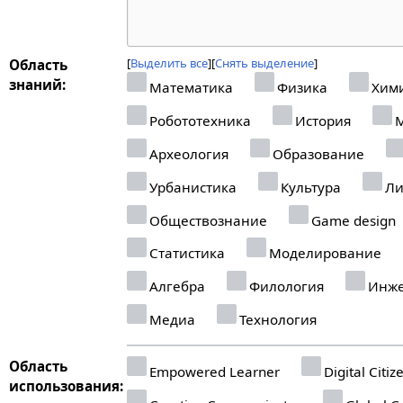
Выделить все
Снять выделение
Область
знаний:
Математика
Физика
Хим
Робототехника
История
М
Археология
Образование
Урбанистика
Культура
Ли
Обществознание
Game design
Статистика
Моделирование
Алгебра
Филология
Инже
Медиа
Технология
Область
Empowered Learner
Digital Citiz
использования: