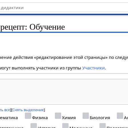
 рецепт: Обучение
лнение действия «редактирование этой страницы» по сле
огут выполнять участники из группы
Участники
.
ь все
Снять выделение
ематика
Физика
Химия
Биология
А
ототехника
История
Медицина
Педагоги