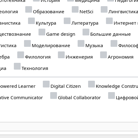
еология
Образование
NetSci
Лингвистик
анистика
Культура
Литература
Интернет
ествознание
Game design
Большие данные
тистика
Моделирование
Музыка
Филосо
ебра
Филология
Инженерия
Агрономия
иа
Технология
owered Learner
Digital Citizen
Knowledge Constru
tive Communicator
Global Collaborator
Цифровой