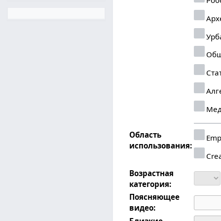
Арх
Урб
Общ
Ста
Алг
Мед
Область
Emp
использования:
Crea
Возрастная
категория:
Поясняющее
видео:
Близкие