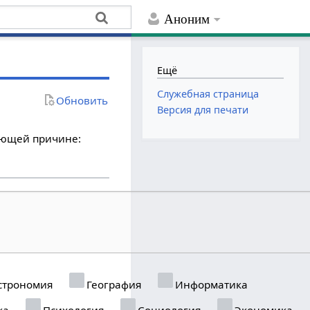
Аноним
Ещё
Служебная страница
Обновить
Версия для печати
дующей причине:
строномия
География
Информатика
ка
Психология
Социология
Экономика