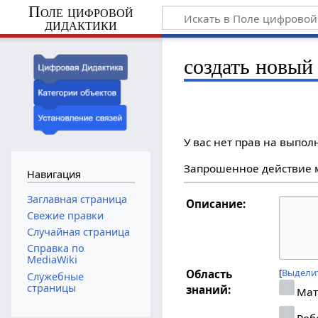
Поле цифровой
дидактики
создать новый
У вас нет прав на выпо
Запрошенное действие м
Навигация
Заглавная страница
Описание:
Свежие правки
Случайная страница
Справка по
MediaWiki
Выделит
Область
Служебные
страницы
знаний:
Мат
Роб