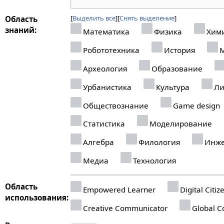
Выделить все
Снять выделение
Область
знаний:
Математика
Физика
Хим
Робототехника
История
М
Археология
Образование
Урбанистика
Культура
Ли
Обществознание
Game design
Статистика
Моделирование
Алгебра
Филология
Инже
Медиа
Технология
Область
Empowered Learner
Digital Citiz
использования:
Creative Communicator
Global Co