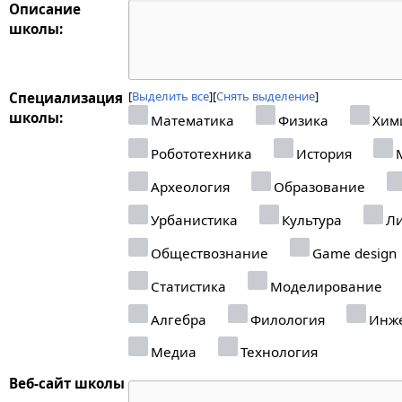
Описание
школы:
Выделить все
Снять выделение
Специализация
школы:
Математика
Физика
Хим
Робототехника
История
М
Археология
Образование
Урбанистика
Культура
Ли
Обществознание
Game design
Статистика
Моделирование
Алгебра
Филология
Инже
Медиа
Технология
Веб-сайт школы