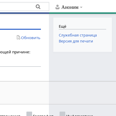
Аноним
Ещё
Служебная страница
Обновить
Версия для печати
дующей причине:
строномия
География
Информатика