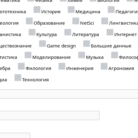
ототехника
История
Медицина
Педагоги
еология
Образование
NetSci
Лингвистик
анистика
Культура
Литература
Интернет
ествознание
Game design
Большие данные
тистика
Моделирование
Музыка
Филосо
ебра
Филология
Инженерия
Агрономия
диа
Технология