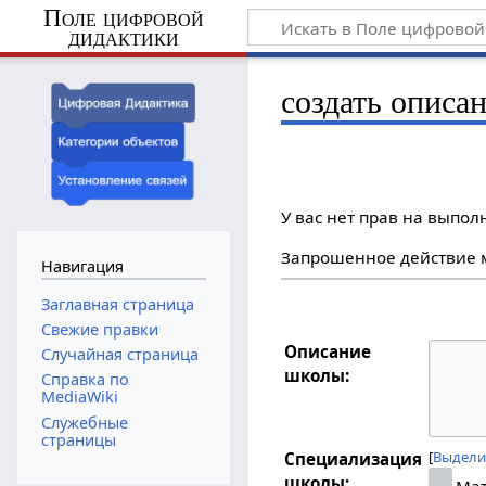
Поле цифровой
дидактики
создать описа
У вас нет прав на выпо
Запрошенное действие м
Навигация
Заглавная страница
Свежие правки
Описание
Случайная страница
школы:
Справка по
MediaWiki
Служебные
страницы
Выдели
Специализация
школы:
Мат