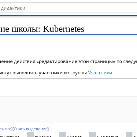
ние школы: Kubernetes
лнение действия «редактирование этой страницы» по сле
огут выполнять участники из группы
Участники
.
ть все
Снять выделение
ематика
Физика
Химия
Биология
А