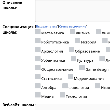
Описание
школы:
Выделить все
Снять выделение
Специализация
школы:
Математика
Физика
Хим
Робототехника
История
М
Археология
Образование
Урбанистика
Культура
Ли
Обществознание
Game design
Статистика
Моделирование
Алгебра
Филология
Инже
Медиа
Технология
Веб-сайт школы