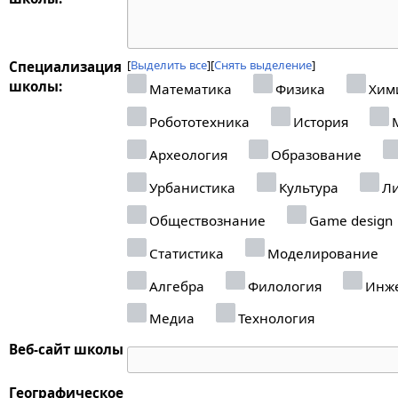
Выделить все
Снять выделение
Специализация
школы:
Математика
Физика
Хим
Робототехника
История
М
Археология
Образование
Урбанистика
Культура
Ли
Обществознание
Game design
Статистика
Моделирование
Алгебра
Филология
Инже
Медиа
Технология
Веб-сайт школы
Географическое