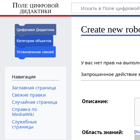
Поле цифровой
дидактики
Create new ro
У вас нет прав на выпо
Запрошенное действие м
Навигация
Заглавная страница
Свежие правки
Описание:
Случайная страница
Справка по
MediaWiki
Служебные
страницы
В
Область знаний: