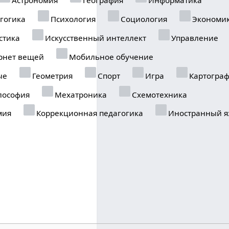
гогика
Психология
Социология
Экономи
стика
Искусственный интеллект
Управление
рнет вещей
Мобильное обучение
ые
Геометрия
Спорт
Игра
Картогра
ософия
Мехатроника
Схемотехника
мия
Коррекционная педагогика
Иностранный я