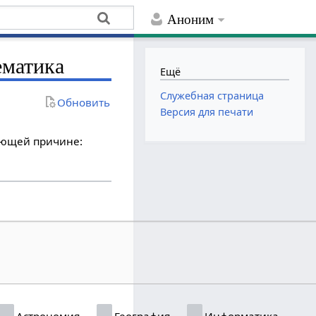
Аноним
ематика
Ещё
Служебная страница
Обновить
Версия для печати
дующей причине:
Астрономия
География
Информатика