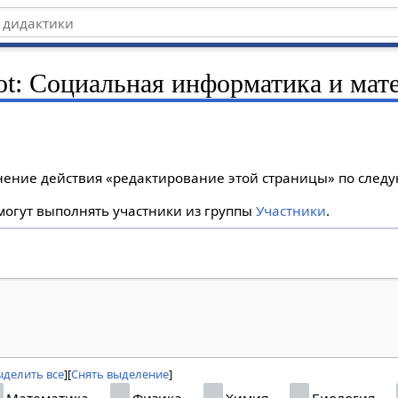
bot: Социальная информатика и мат
лнение действия «редактирование этой страницы» по сле
огут выполнять участники из группы
Участники
.
ыделить все
Снять выделение
Математика
Физика
Химия
Биология