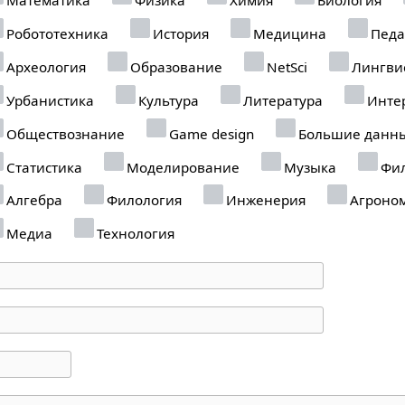
Робототехника
История
Медицина
Педа
Археология
Образование
NetSci
Лингви
Урбанистика
Культура
Литература
Инте
Обществознание
Game design
Большие данн
Статистика
Моделирование
Музыка
Фил
Алгебра
Филология
Инженерия
Агроно
Медиа
Технология