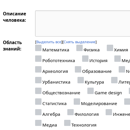
Описание
человека:
Выделить все
Снять выделение
Область
знаний:
Математика
Физика
Химия
Робототехника
История
Мед
Археология
Образование
Ne
Урбанистика
Культура
Лите
Обществознание
Game design
Статистика
Моделирование
Алгебра
Филология
Инжене
Медиа
Технология