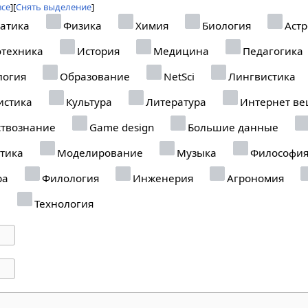
все
Снять выделение
атика
Физика
Химия
Биология
Астр
отехника
История
Медицина
Педагогика
логия
Образование
NetSci
Лингвистика
истика
Культура
Литература
Интернет в
твознание
Game design
Большие данные
тика
Моделирование
Музыка
Философи
ра
Филология
Инженерия
Агрономия
а
Технология