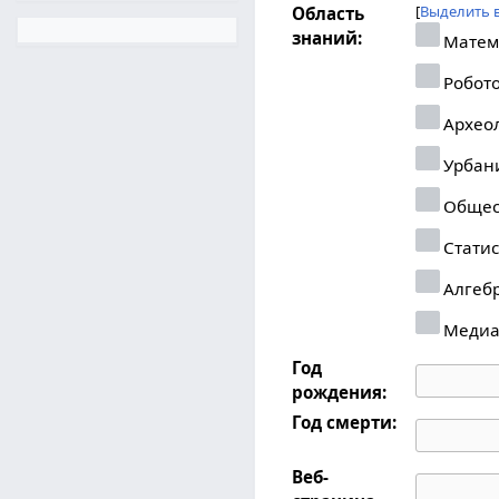
Выделить 
Область
знаний:
Матем
Робот
Архео
Урбан
Общес
Статис
Алгеб
Меди
Год
рождения:
Год смерти:
Веб-