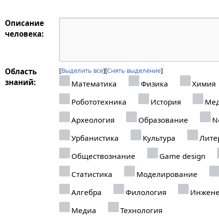
Описание
человека:
Выделить все
Снять выделение
Область
знаний:
Математика
Физика
Химия
Робототехника
История
Мед
Археология
Образование
Ne
Урбанистика
Культура
Лите
Обществознание
Game design
Статистика
Моделирование
Алгебра
Филология
Инжене
Медиа
Технология