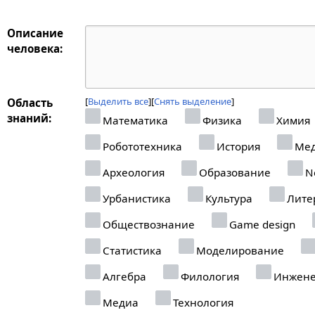
Описание
человека:
Выделить все
Снять выделение
Область
знаний:
Математика
Физика
Химия
Робототехника
История
Мед
Археология
Образование
Ne
Урбанистика
Культура
Лите
Обществознание
Game design
Статистика
Моделирование
Алгебра
Филология
Инжене
Медиа
Технология