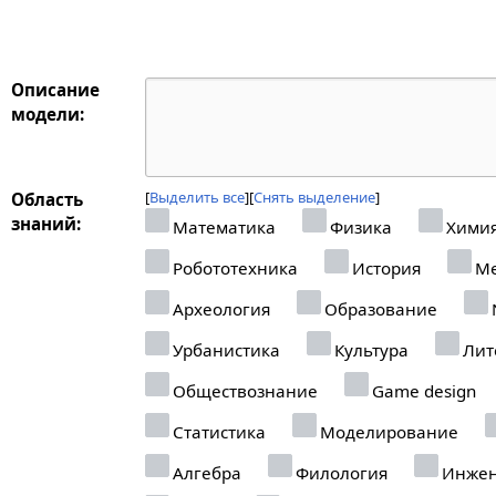
Описание
модели:
Выделить все
Снять выделение
Область
знаний:
Математика
Физика
Хими
Робототехника
История
Ме
Археология
Образование
N
Урбанистика
Культура
Лит
Обществознание
Game design
Статистика
Моделирование
Алгебра
Филология
Инжен