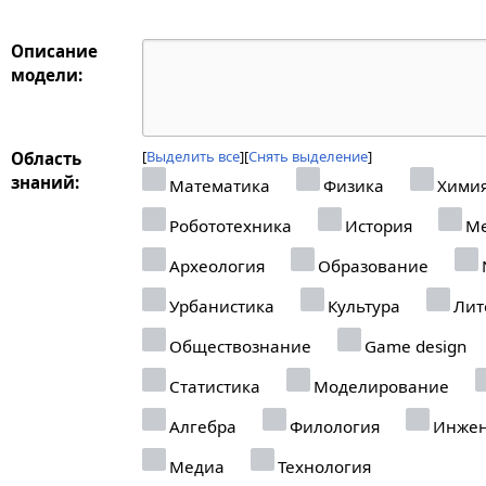
Описание
модели:
Выделить все
Снять выделение
Область
знаний:
Математика
Физика
Хими
Робототехника
История
Ме
Археология
Образование
N
Урбанистика
Культура
Лит
Обществознание
Game design
Статистика
Моделирование
Алгебра
Филология
Инжен
Медиа
Технология