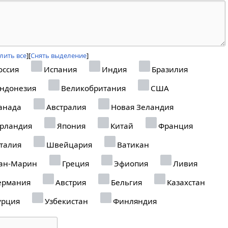
лить все
Снять выделение
оссия
Испания
Индия
Бразилия
ндонезия
Великобритания
США
анада
Австралия
Новая Зеландия
рландия
Япония
Китай
Франция
талия
Швейцария
Ватикан
ан-Марин
Греция
Эфиопия
Ливия
ермания
Австрия
Бельгия
Казахстан
урция
Узбекистан
Финляндия