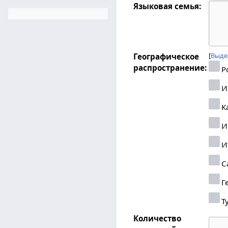
Языковая семья:
Выде
Географическое
распространение:
Р
И
К
И
И
С
Г
Т
Количество