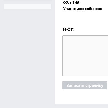
события:
Участники события:
Текст:
Записать страницу