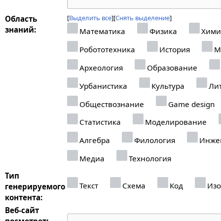
Выделить все
Снять выделение
Область
знаний:
Математика
Физика
Хими
Робототехника
История
М
Археология
Образование
Урбанистика
Культура
Лит
Обществознание
Game design
Статистика
Моделирование
Алгебра
Филология
Инже
Медиа
Технология
Тип
Текст
Схема
Код
Изо
генерируемого
контента:
Веб-сайт
посмотреть