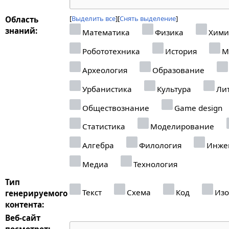
Выделить все
Снять выделение
Область
знаний:
Математика
Физика
Хими
Робототехника
История
М
Археология
Образование
Урбанистика
Культура
Лит
Обществознание
Game design
Статистика
Моделирование
Алгебра
Филология
Инже
Медиа
Технология
Тип
Текст
Схема
Код
Изо
генерируемого
контента:
Веб-сайт
посмотреть