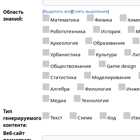
Выделить все
Снять выделение
Область
знаний:
Математика
Физика
Хими
Робототехника
История
М
Археология
Образование
Урбанистика
Культура
Лит
Обществознание
Game design
Статистика
Моделирование
Алгебра
Филология
Инже
Медиа
Технология
Тип
Текст
Схема
Код
Изо
генерируемого
контента:
Веб-сайт
посмотреть