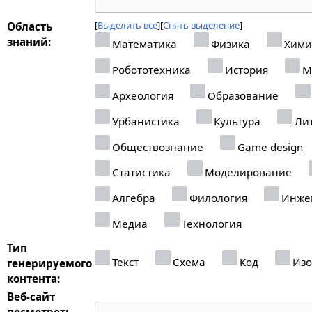
Выделить все
Снять выделение
Область
знаний:
Математика
Физика
Хими
Робототехника
История
М
Археология
Образование
Урбанистика
Культура
Лит
Обществознание
Game design
Статистика
Моделирование
Алгебра
Филология
Инже
Медиа
Технология
Тип
Текст
Схема
Код
Изо
генерируемого
контента:
Веб-сайт
посмотреть