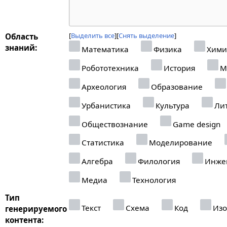
Выделить все
Снять выделение
Область
знаний:
Математика
Физика
Хими
Робототехника
История
М
Археология
Образование
Урбанистика
Культура
Лит
Обществознание
Game design
Статистика
Моделирование
Алгебра
Филология
Инже
Медиа
Технология
Тип
Текст
Схема
Код
Изо
генерируемого
контента: