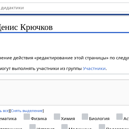
 Денис Крючков
лнение действия «редактирование этой страницы» по сле
огут выполнять участники из группы
Участники
.
ь все
Снять выделение
ематика
Физика
Химия
Биология
Ас
тотехника
История
Медицина
Педагогик