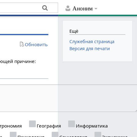
Аноним
Ещё
Служебная страница
Обновить
Версия для печати
дующей причине:
трономия
География
Информатика
а
Психология
Социология
Экономика