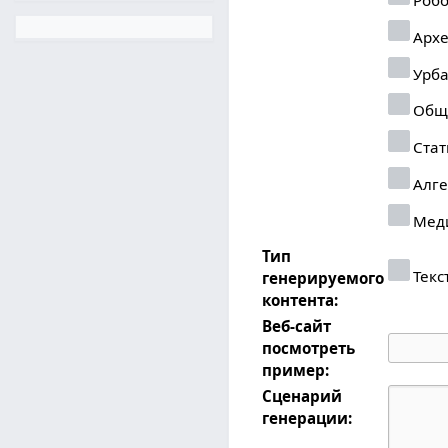
Архе
Урба
Обще
Стат
Алге
Мед
Тип
Текс
генерируемого
контента:
Веб-сайт
посмотреть
пример:
Сценарий
генерации: