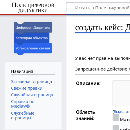
Поле цифровой
дидактики
создать кейс:
У вас нет прав на выпо
Запрошенное действие м
Навигация
Заглавная страница
Описание:
Свежие правки
Случайная страница
Справка по
MediaWiki
Выделит
Область
Служебные
страницы
знаний:
Мат
Робо