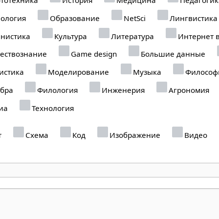
ология
Образование
NetSci
Лингвистика
нистика
Культура
Литература
Интернет 
ствознание
Game design
Большие данные
истика
Моделирование
Музыка
Философ
бра
Филология
Инженерия
Агрономия
иа
Технология
т
Схема
Код
Изображение
Видео