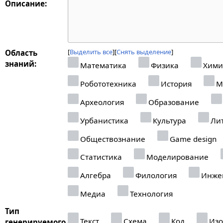
Описание:
Выделить все
Снять выделение
Область
знаний:
Математика
Физика
Хими
Робототехника
История
М
Археология
Образование
Урбанистика
Культура
Лит
Обществознание
Game design
Статистика
Моделирование
Алгебра
Филология
Инже
Медиа
Технология
Тип
Текст
Схема
Код
Изо
генерируемого