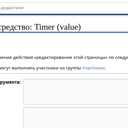
средство: Timer (value)
лнение действия «редактирование этой страницы» по сле
огут выполнять участники из группы
Участники
.
трумента: