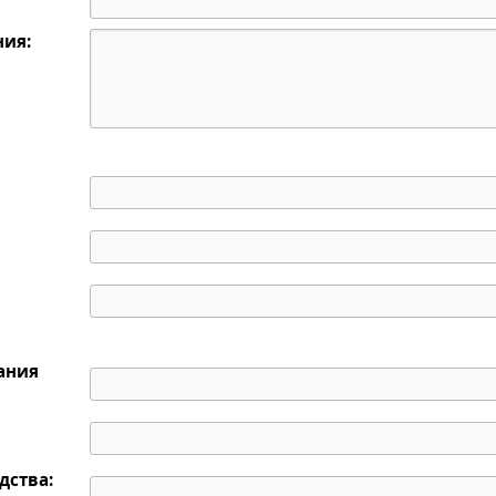
ния:
дания
дства: