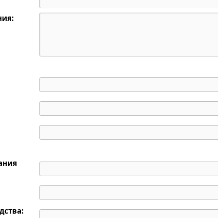
ния:
дания
дства: