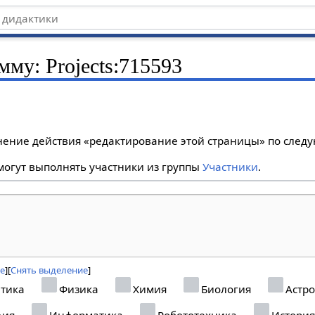
мму: Projects:715593
лнение действия «редактирование этой страницы» по сле
огут выполнять участники из группы
Участники
.
се
Снять выделение
тика
Физика
Химия
Биология
Астр
фия
Информатика
Робототехника
Истори