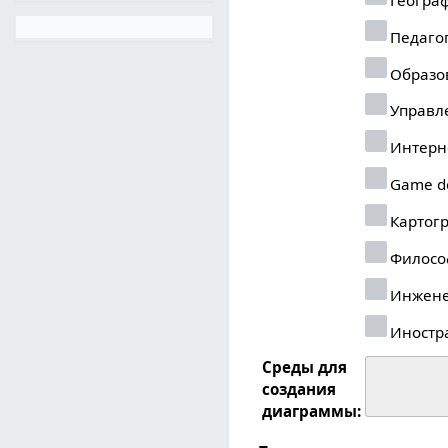
Педаго
Образо
Управл
Интерн
Game d
Картог
Филосо
Инжене
Иностр
Среды для
создания
диаграммы: