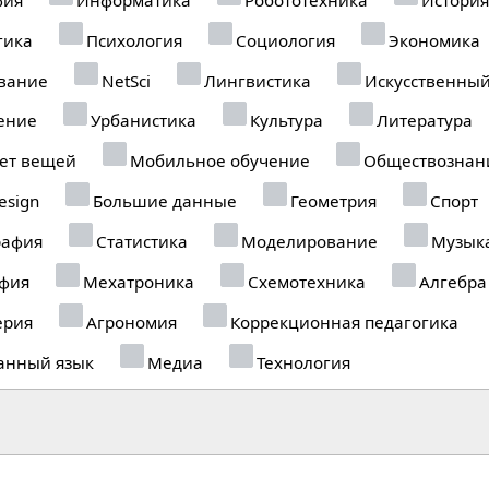
гика
Психология
Социология
Экономика
вание
NetSci
Лингвистика
Искусственный
ение
Урбанистика
Культура
Литература
ет вещей
Мобильное обучение
Обществознан
esign
Большие данные
Геометрия
Спорт
рафия
Статистика
Моделирование
Музык
фия
Мехатроника
Схемотехника
Алгебра
рия
Агрономия
Коррекционная педагогика
анный язык
Медиа
Технология