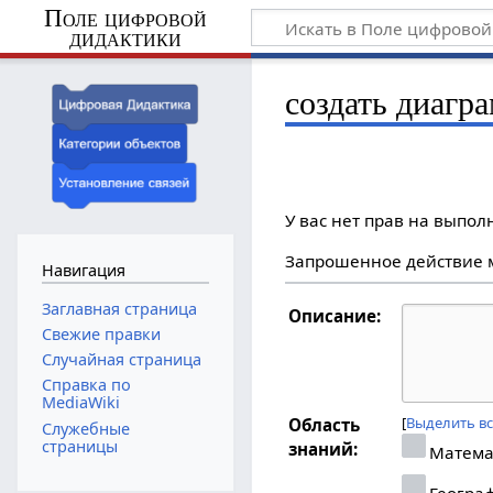
Поле цифровой
дидактики
создать диагра
У вас нет прав на выпо
Запрошенное действие м
Навигация
Заглавная страница
Описание:
Свежие правки
Случайная страница
Справка по
MediaWiki
Выделить в
Область
Служебные
страницы
знаний:
Матема
Геогра