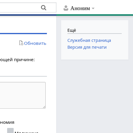
Аноним
Ещё
Служебная страница
Обновить
Версия для печати
дующей причине:
ономия
я
Медицина