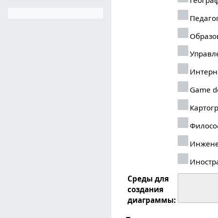
Педаго
Образо
Управл
Интерн
Game d
Картог
Филосо
Инжене
Иностр
Среды для
создания
диаграммы: