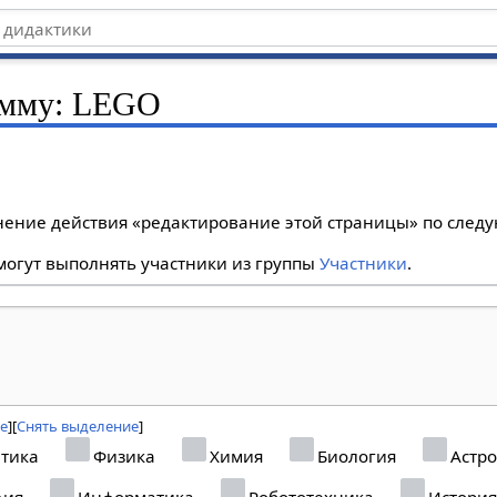
рамму: LEGO
лнение действия «редактирование этой страницы» по сле
огут выполнять участники из группы
Участники
.
се
Снять выделение
тика
Физика
Химия
Биология
Астр
фия
Информатика
Робототехника
Истори