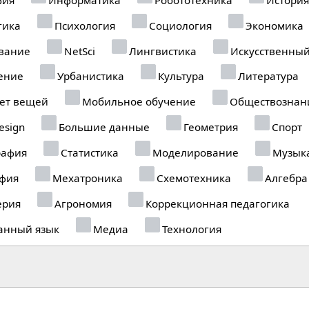
гика
Психология
Социология
Экономика
вание
NetSci
Лингвистика
Искусственный
ение
Урбанистика
Культура
Литература
ет вещей
Мобильное обучение
Обществознан
esign
Большие данные
Геометрия
Спорт
рафия
Статистика
Моделирование
Музык
фия
Мехатроника
Схемотехника
Алгебра
рия
Агрономия
Коррекционная педагогика
анный язык
Медиа
Технология