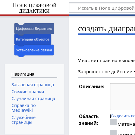
Поле цифровой
дидактики
создать диаг
У вас нет прав на выпо
Запрошенное действие м
Навигация
Заглавная страница
Описание:
Свежие правки
Случайная страница
Справка по
MediaWiki
Выделить в
Область
Служебные
страницы
знаний:
Матема
Геогра